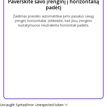
Paverskite savo įrenginį į horizontalią
padėtį
Žaidimas prasidės automatiškai Jums pasukus savąjį
įrenginį horizontaliai. Įsitikinkite, kad Jūsų įrenginio
nustatymuose neužrakinta horizontali padėtis.
Uncaught SyntaxError: Unexpected token '='