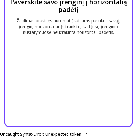
Paverskite savo įrenginį į horizontalią
padėtį
Žaidimas prasidės automatiškai Jums pasukus savąjį
įrenginį horizontaliai. Įsitikinkite, kad Jūsų įrenginio
nustatymuose neužrakinta horizontali padėtis.
Uncaught SyntaxError: Unexpected token '='