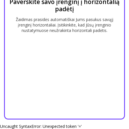
Paverskite savo įrenginį į horizontalią
padėtį
Žaidimas prasidės automatiškai Jums pasukus savąjį
įrenginį horizontaliai. Įsitikinkite, kad Jūsų įrenginio
nustatymuose neužrakinta horizontali padėtis.
Uncaught SyntaxError: Unexpected token '='