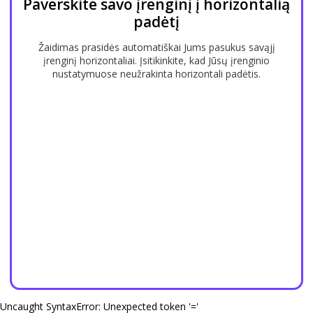
Paverskite savo įrenginį į horizontalią
padėtį
Žaidimas prasidės automatiškai Jums pasukus savąjį
įrenginį horizontaliai. Įsitikinkite, kad Jūsų įrenginio
nustatymuose neužrakinta horizontali padėtis.
Uncaught SyntaxError: Unexpected token '='