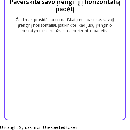
Paverskite savo įrenginį į horizontalią
padėtį
Žaidimas prasidės automatiškai Jums pasukus savąjį
įrenginį horizontaliai. Įsitikinkite, kad Jūsų įrenginio
nustatymuose neužrakinta horizontali padėtis.
Uncaught SyntaxError: Unexpected token '='