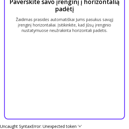
Paverskite savo įrenginį į horizontalią
padėtį
Žaidimas prasidės automatiškai Jums pasukus savąjį
įrenginį horizontaliai. Įsitikinkite, kad Jūsų įrenginio
nustatymuose neužrakinta horizontali padėtis.
Uncaught SyntaxError: Unexpected token '='